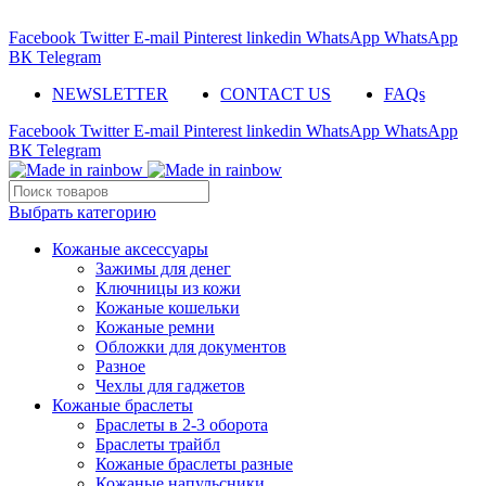
ADD ANYTHING HERE OR JUST REMOVE IT…
Facebook
Twitter
E-mail
Pinterest
linkedin
WhatsApp
WhatsApp
ВК
Telegram
NEWSLETTER
CONTACT US
FAQs
Facebook
Twitter
E-mail
Pinterest
linkedin
WhatsApp
WhatsApp
ВК
Telegram
Выбрать категорию
Кожаные аксессуары
Зажимы для денег
Ключницы из кожи
Кожаные кошельки
Кожаные ремни
Обложки для документов
Разное
Чехлы для гаджетов
Кожаные браслеты
Браслеты в 2-3 оборота
Браслеты трайбл
Кожаные браслеты разные
Кожаные напульсники