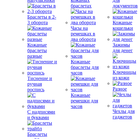
напульсники
кожаных
для
браслетах
документов
Браслеты в 2-
3 оборота
Кожаные
Часы на
кошельки
ремешках в
два оборота
Кожаные
Зажимы
браслеты
для денег
разные
Кожаные
браслеты для
Ключницы
часов
из кожи
Тиснение и
ручная
Разное
роспись
Кожаные
ремешки для
часов
Чехлы для
С надписями
гаджетов
и буквами
Браслеты