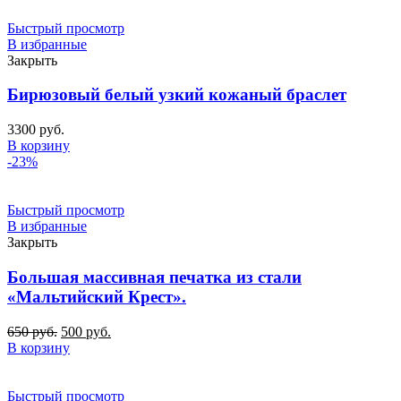
Быстрый просмотр
В избранные
Закрыть
Бирюзовый белый узкий кожаный браслет
3300
руб.
В корзину
-23%
Быстрый просмотр
В избранные
Закрыть
Большая массивная печатка из стали
«Мальтийский Крест».
Первоначальная
Текущая
650
руб.
500
руб.
цена
цена:
В корзину
составляла
500
650
руб..
руб..
Быстрый просмотр