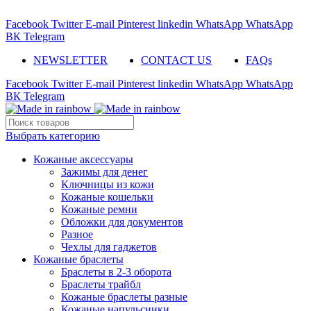
ADD ANYTHING HERE OR JUST REMOVE IT…
Facebook
Twitter
E-mail
Pinterest
linkedin
WhatsApp
WhatsApp
ВК
Telegram
NEWSLETTER
CONTACT US
FAQs
Facebook
Twitter
E-mail
Pinterest
linkedin
WhatsApp
WhatsApp
ВК
Telegram
Выбрать категорию
Кожаные аксессуары
Зажимы для денег
Ключницы из кожи
Кожаные кошельки
Кожаные ремни
Обложки для документов
Разное
Чехлы для гаджетов
Кожаные браслеты
Браслеты в 2-3 оборота
Браслеты трайбл
Кожаные браслеты разные
Кожаные напульсники