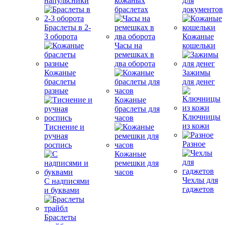
напульсники
кожаных
для
браслетах
документов
Браслеты в 2-
3 оборота
Кожаные
Часы на
кошельки
ремешках в
два оборота
Кожаные
Зажимы
браслеты
для денег
разные
Кожаные
браслеты для
Ключницы
часов
из кожи
Тиснение и
ручная
Разное
роспись
Кожаные
ремешки для
часов
Чехлы для
С надписями
гаджетов
и буквами
Браслеты