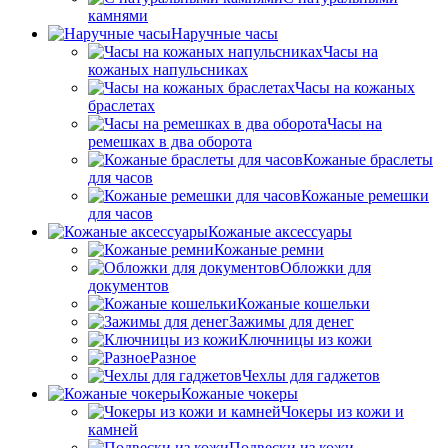
камнями
Наручные часы
Часы на
кожаных напульсниках
Часы на кожаных
браслетах
Часы на
ремешках в два оборота
Кожаные браслеты
для часов
Кожаные ремешки
для часов
Кожаные аксессуары
Кожаные ремни
Обложки для
документов
Кожаные кошельки
Зажимы для денег
Ключницы из кожи
Разное
Чехлы для гаджетов
Кожаные чокеры
Чокеры из кожи и
камней
Подвески из кожи