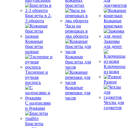
напульсники
кожаных
для
браслетах
документов
Браслеты в 2-
3 оборота
Кожаные
Часы на
кошельки
ремешках в
два оборота
Кожаные
Зажимы
браслеты
для денег
разные
Кожаные
браслеты для
Ключницы
часов
из кожи
Тиснение и
ручная
Разное
роспись
Кожаные
ремешки для
часов
Чехлы для
С надписями
гаджетов
и буквами
Браслеты