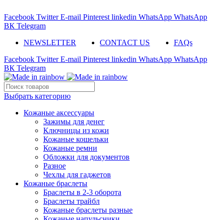
ADD ANYTHING HERE OR JUST REMOVE IT…
Facebook
Twitter
E-mail
Pinterest
linkedin
WhatsApp
WhatsApp
ВК
Telegram
NEWSLETTER
CONTACT US
FAQs
Facebook
Twitter
E-mail
Pinterest
linkedin
WhatsApp
WhatsApp
ВК
Telegram
Выбрать категорию
Кожаные аксессуары
Зажимы для денег
Ключницы из кожи
Кожаные кошельки
Кожаные ремни
Обложки для документов
Разное
Чехлы для гаджетов
Кожаные браслеты
Браслеты в 2-3 оборота
Браслеты трайбл
Кожаные браслеты разные
Кожаные напульсники