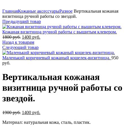
0%
Увеличить
Главная
Кожаные аксессуары
Разное
Вертикальная кожаная
визитница ручной работы со звездой.
Предыдущий товар
Кожаная визитница ручной работы с вышитым клевером.
Первоначальная
Текущая
1800
руб.
1400
руб.
цена
цена:
Назад к товарам
составляла
1400
Следующий товар
1800
руб..
руб..
Маленький коричневый кожаный кошелек-визитница.
950
руб.
Вертикальная кожаная
визитница ручной работы со
звездой.
Первоначальная
Текущая
1900
руб.
1400
руб.
цена
цена:
Материал: натуральная кожа, сталь, пластик.
составляла
1400
1900
руб..