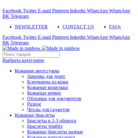
ADD ANYTHING HERE OR JUST REMOVE IT…
Facebook
Twitter
E-mail
Pinterest
linkedin
WhatsApp
WhatsApp
ВК
Telegram
NEWSLETTER
CONTACT US
FAQs
Facebook
Twitter
E-mail
Pinterest
linkedin
WhatsApp
WhatsApp
ВК
Telegram
Выбрать категорию
Кожаные аксессуары
Зажимы для денег
Ключницы из кожи
Кожаные кошельки
Кожаные ремни
Обложки для документов
Разное
Чехлы для гаджетов
Кожаные браслеты
Браслеты в 2-3 оборота
Браслеты трайбл
Кожаные браслеты разные
Кожаные напульсники