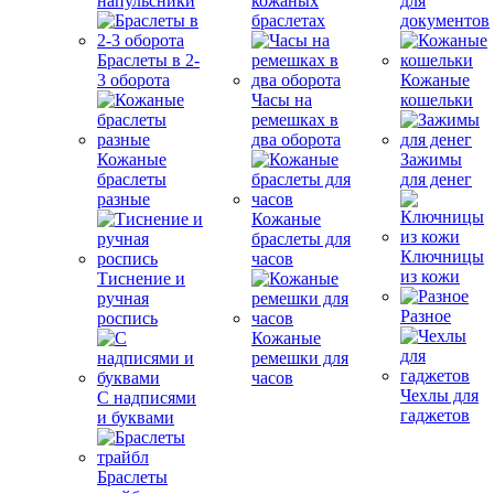
напульсники
кожаных
для
браслетах
документов
Браслеты в 2-
3 оборота
Кожаные
Часы на
кошельки
ремешках в
два оборота
Кожаные
Зажимы
браслеты
для денег
разные
Кожаные
браслеты для
Ключницы
часов
из кожи
Тиснение и
ручная
Разное
роспись
Кожаные
ремешки для
часов
Чехлы для
С надписями
гаджетов
и буквами
Браслеты