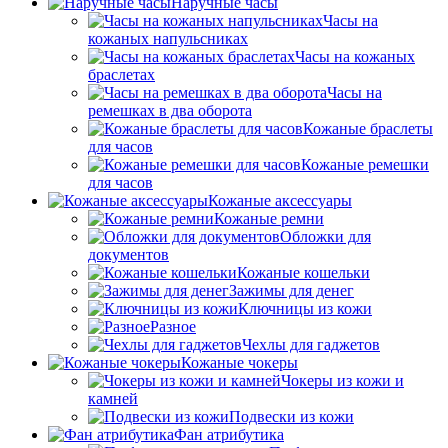
Наручные часы
Часы на
кожаных напульсниках
Часы на кожаных
браслетах
Часы на
ремешках в два оборота
Кожаные браслеты
для часов
Кожаные ремешки
для часов
Кожаные аксессуары
Кожаные ремни
Обложки для
документов
Кожаные кошельки
Зажимы для денег
Ключницы из кожи
Разное
Чехлы для гаджетов
Кожаные чокеры
Чокеры из кожи и
камней
Подвески из кожи
Фан атрибутика