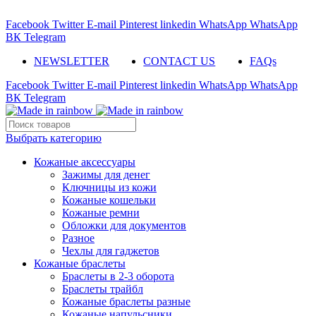
ADD ANYTHING HERE OR JUST REMOVE IT…
Facebook
Twitter
E-mail
Pinterest
linkedin
WhatsApp
WhatsApp
ВК
Telegram
NEWSLETTER
CONTACT US
FAQs
Facebook
Twitter
E-mail
Pinterest
linkedin
WhatsApp
WhatsApp
ВК
Telegram
Выбрать категорию
Кожаные аксессуары
Зажимы для денег
Ключницы из кожи
Кожаные кошельки
Кожаные ремни
Обложки для документов
Разное
Чехлы для гаджетов
Кожаные браслеты
Браслеты в 2-3 оборота
Браслеты трайбл
Кожаные браслеты разные
Кожаные напульсники