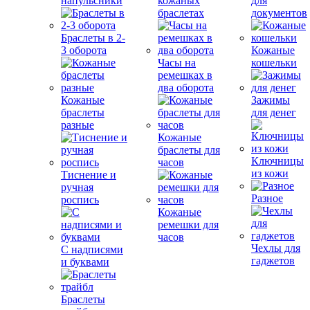
напульсники
кожаных
для
браслетах
документов
Браслеты в 2-
3 оборота
Кожаные
Часы на
кошельки
ремешках в
два оборота
Кожаные
Зажимы
браслеты
для денег
разные
Кожаные
браслеты для
Ключницы
часов
из кожи
Тиснение и
ручная
Разное
роспись
Кожаные
ремешки для
часов
Чехлы для
С надписями
гаджетов
и буквами
Браслеты