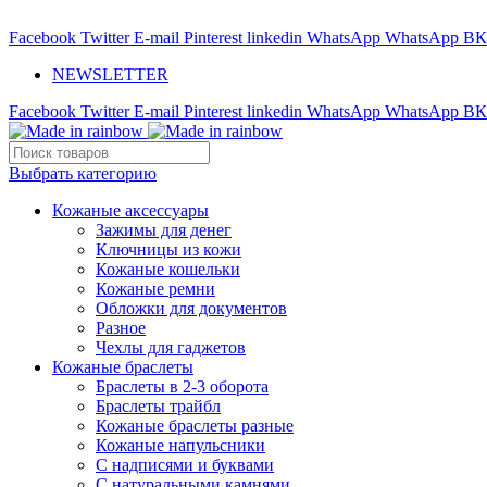
ADD ANYTHING HERE OR JUST REMOVE IT…
Facebook
Twitter
E-mail
Pinterest
linkedin
WhatsApp
WhatsApp
ВК
NEWSLETTER
Facebook
Twitter
E-mail
Pinterest
linkedin
WhatsApp
WhatsApp
ВК
Выбрать категорию
Кожаные аксессуары
Зажимы для денег
Ключницы из кожи
Кожаные кошельки
Кожаные ремни
Обложки для документов
Разное
Чехлы для гаджетов
Кожаные браслеты
Браслеты в 2-3 оборота
Браслеты трайбл
Кожаные браслеты разные
Кожаные напульсники
С надписями и буквами
С натуральными камнями