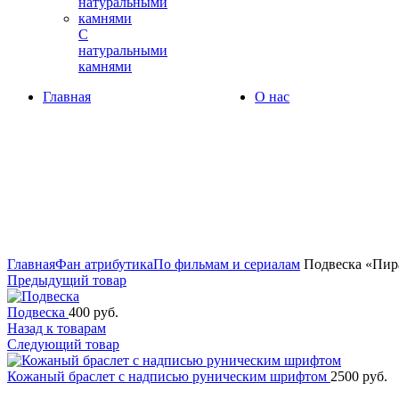
С
натуральными
камнями
Главная
О нас
Увеличить
Главная
Фан атрибутика
По фильмам и сериалам
Подвеска «Пира
Предыдущий товар
Подвеска
400
руб.
Назад к товарам
Следующий товар
Кожаный браслет с надписью руническим шрифтом
2500
руб.