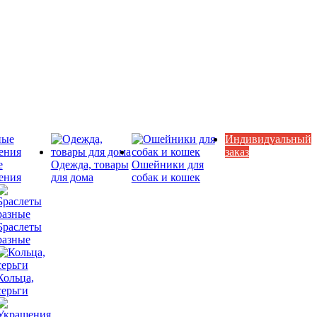
Индивидуальный
заказ
е
Одежда, товары
Ошейники для
ения
для дома
собак и кошек
Браслеты
разные
Кольца,
серьги