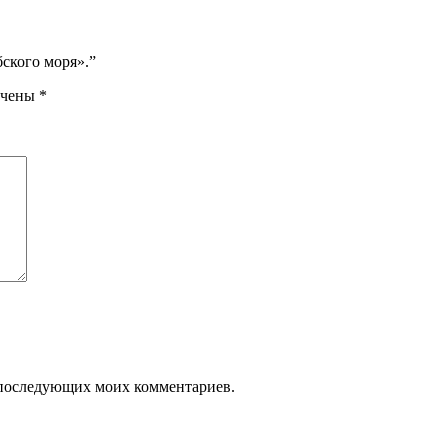
ского моря».”
ечены
*
ля последующих моих комментариев.