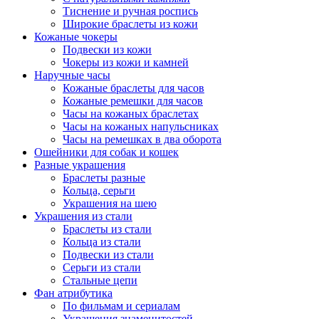
Тиснение и ручная роспись
Широкие браслеты из кожи
Кожаные чокеры
Подвески из кожи
Чокеры из кожи и камней
Наручные часы
Кожаные браслеты для часов
Кожаные ремешки для часов
Часы на кожаных браслетах
Часы на кожаных напульсниках
Часы на ремешках в два оборота
Ошейники для собак и кошек
Разные украшения
Браслеты разные
Кольца, серьги
Украшения на шею
Украшения из стали
Браслеты из стали
Кольца из стали
Подвески из стали
Серьги из стали
Стальные цепи
Фан атрибутика
По фильмам и сериалам
Украшения знаменитостей