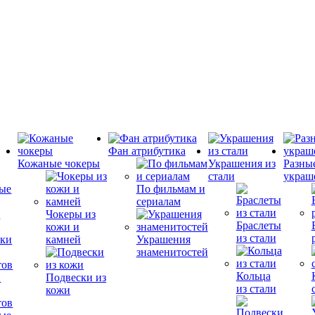
Фан атрибутика
Кожаные чокеры
Украшения из
Разны
стали
украш
По фильмам и
сериалам
е
Чокеры из
Браслеты
кожи и
из стали
камней
Украшения
знаменитостей
Кольца
и
Подвески из
из стали
кожи
тов