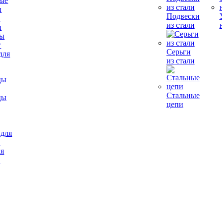
Подвески
е
из стали
и
Серьги
для
из стали
Стальные
цы
цепи
ля
в