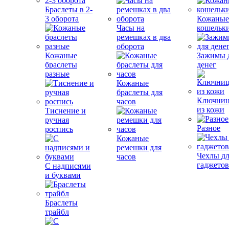
Браслеты в 2-
3 оборота
Кожаны
Часы на
кошельк
ремешках в два
оборота
Кожаные
Зажимы 
браслеты
денег
разные
Кожаные
браслеты для
Ключни
часов
из кожи
Тиснение и
ручная
Разное
роспись
Кожаные
ремешки для
Чехлы д
часов
гаджето
С надписями
и буквами
Браслеты
трайбл