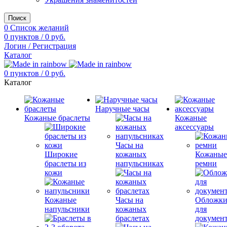
Поиск
0
Список желаний
0
пунктов
/
0
руб.
Логин / Регистрация
Каталог
0
пунктов
/
0
руб.
Каталог
Наручные часы
Кожаные браслеты
Кожаные
аксессуары
Часы на
Широкие
кожаных
Кожаны
браслеты из
напульсниках
ремни
кожи
Кожаные
Часы на
Обложк
напульсники
кожаных
для
браслетах
докумен