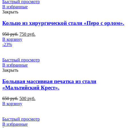
Быстрый просмотр
В избранные
Закрыть
Кольцо из хирургической стали «Перо с орлом».
Первоначальная
Текущая
950
руб.
750
руб.
цена
цена:
В корзину
составляла
750
-23%
950
руб..
руб..
Быстрый просмотр
В избранные
Закрыть
Большая массивная печатка из стали
«Мальтийский Крест».
Первоначальная
Текущая
650
руб.
500
руб.
цена
цена:
В корзину
составляла
500
650
руб..
руб..
Быстрый просмотр
В избранные