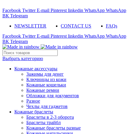
ADD ANYTHING HERE OR JUST REMOVE IT…
Facebook
Twitter
E-mail
Pinterest
linkedin
WhatsApp
WhatsApp
ВК
Telegram
NEWSLETTER
CONTACT US
FAQs
Facebook
Twitter
E-mail
Pinterest
linkedin
WhatsApp
WhatsApp
ВК
Telegram
Выбрать категорию
Кожаные аксессуары
Зажимы для денег
Ключницы из кожи
Кожаные кошельки
Кожаные ремни
Обложки для документов
Разное
Чехлы для гаджетов
Кожаные браслеты
Браслеты в 2-3 оборота
Браслеты трайбл
Кожаные браслеты разные
Кожаные напульсники