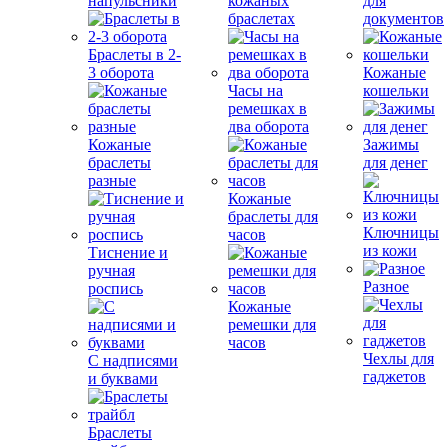
напульсники
кожаных
для
браслетах
документов
Браслеты в 2-
3 оборота
Кожаные
Часы на
кошельки
ремешках в
два оборота
Кожаные
Зажимы
браслеты
для денег
разные
Кожаные
браслеты для
Ключницы
часов
из кожи
Тиснение и
ручная
Разное
роспись
Кожаные
ремешки для
часов
Чехлы для
С надписями
гаджетов
и буквами
Браслеты