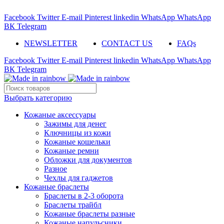
ADD ANYTHING HERE OR JUST REMOVE IT…
Facebook
Twitter
E-mail
Pinterest
linkedin
WhatsApp
WhatsApp
ВК
Telegram
NEWSLETTER
CONTACT US
FAQs
Facebook
Twitter
E-mail
Pinterest
linkedin
WhatsApp
WhatsApp
ВК
Telegram
Выбрать категорию
Кожаные аксессуары
Зажимы для денег
Ключницы из кожи
Кожаные кошельки
Кожаные ремни
Обложки для документов
Разное
Чехлы для гаджетов
Кожаные браслеты
Браслеты в 2-3 оборота
Браслеты трайбл
Кожаные браслеты разные
Кожаные напульсники