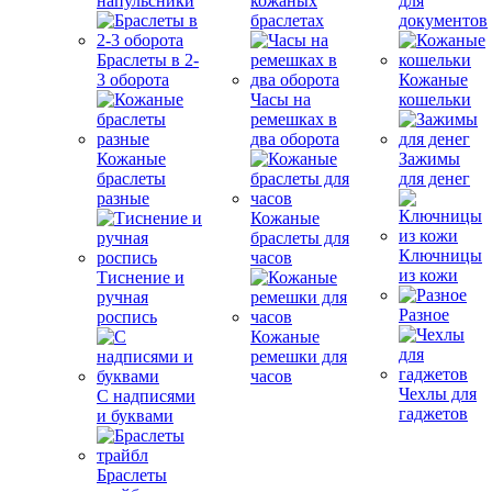
напульсники
кожаных
для
браслетах
документов
Браслеты в 2-
3 оборота
Кожаные
Часы на
кошельки
ремешках в
два оборота
Кожаные
Зажимы
браслеты
для денег
разные
Кожаные
браслеты для
Ключницы
часов
из кожи
Тиснение и
ручная
Разное
роспись
Кожаные
ремешки для
часов
Чехлы для
С надписями
гаджетов
и буквами
Браслеты