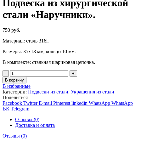
Подвеска из хирургической
950
руб
руб..
стали «Наручники».
750
руб.
Материал: сталь 316l.
Размеры: 35х18 мм, кольцо 10 мм.
В комплекте: стальная шариковая цепочка.
Количество
В корзину
В избранные
Категории:
Подвески из стали
,
Украшения из стали
Поделиться
Facebook
Twitter
E-mail
Pinterest
linkedin
WhatsApp
WhatsApp
ВК
Telegram
Отзывы (0)
Доставка и оплата
Отзывы (0)