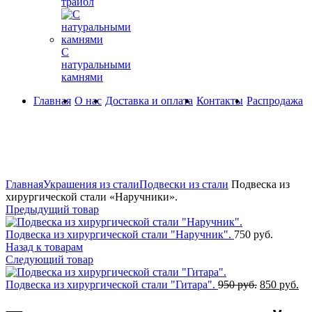
трайбл
С
натуральными
камнями
Главная
О нас
Доставка и оплата
Контакты
Распродажа
Увеличить
Главная
Украшения из стали
Подвески из стали
Подвеска из
хирургической стали «Наручники».
Предыдущий товар
Подвеска из хирургической стали "Наручник".
750
руб.
Назад к товарам
Следующий товар
Первонача
Те
Подвеска из хирургической стали "Гитара".
950
руб.
850
руб.
цена
це
составляла
85