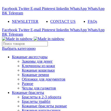
ADD ANYTHING HERE OR JUST REMOVE IT…
Facebook
Twitter
E-mail
Pinterest
linkedin
WhatsApp
WhatsApp
ВК
Telegram
NEWSLETTER
CONTACT US
FAQs
Facebook
Twitter
E-mail
Pinterest
linkedin
WhatsApp
WhatsApp
ВК
Telegram
Выбрать категорию
Кожаные аксессуары
Зажимы для денег
Ключницы из кожи
Кожаные кошельки
Кожаные ремни
Обложки для документов
Разное
Чехлы для гаджетов
Кожаные браслеты
Браслеты в 2-3 оборота
Браслеты трайбл
Кожаные браслеты разные
Кожаные напульсники