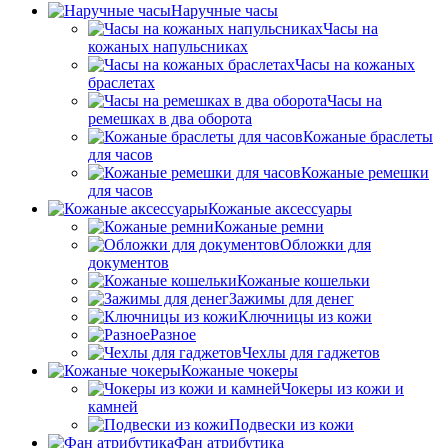
Наручные часы
Часы на
кожаных напульсниках
Часы на кожаных
браслетах
Часы на
ремешках в два оборота
Кожаные браслеты
для часов
Кожаные ремешки
для часов
Кожаные аксессуары
Кожаные ремни
Обложки для
документов
Кожаные кошельки
Зажимы для денег
Ключницы из кожи
Разное
Чехлы для гаджетов
Кожаные чокеры
Чокеры из кожи и
камней
Подвески из кожи
Фан атрибутика