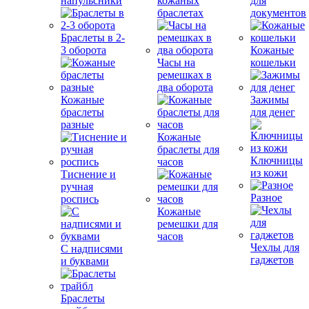
напульсники
кожаных
для
браслетах
документов
Браслеты в 2-
3 оборота
Кожаные
Часы на
кошельки
ремешках в
два оборота
Кожаные
Зажимы
браслеты
для денег
разные
Кожаные
браслеты для
Ключницы
часов
из кожи
Тиснение и
ручная
Разное
роспись
Кожаные
ремешки для
часов
Чехлы для
С надписями
гаджетов
и буквами
Браслеты