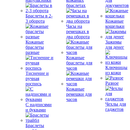
напульсники
кожаных
для
браслетах
документов
Браслеты в 2-
3 оборота
Кожаные
Часы на
кошельки
ремешках в
два оборота
Кожаные
Зажимы
браслеты
для денег
разные
Кожаные
браслеты для
Ключницы
часов
из кожи
Тиснение и
ручная
Разное
роспись
Кожаные
ремешки для
часов
Чехлы для
С надписями
гаджетов
и буквами
Браслеты