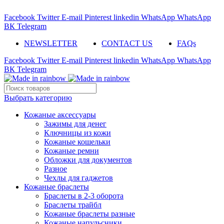
ADD ANYTHING HERE OR JUST REMOVE IT…
Facebook
Twitter
E-mail
Pinterest
linkedin
WhatsApp
WhatsApp
ВК
Telegram
NEWSLETTER
CONTACT US
FAQs
Facebook
Twitter
E-mail
Pinterest
linkedin
WhatsApp
WhatsApp
ВК
Telegram
Выбрать категорию
Кожаные аксессуары
Зажимы для денег
Ключницы из кожи
Кожаные кошельки
Кожаные ремни
Обложки для документов
Разное
Чехлы для гаджетов
Кожаные браслеты
Браслеты в 2-3 оборота
Браслеты трайбл
Кожаные браслеты разные
Кожаные напульсники