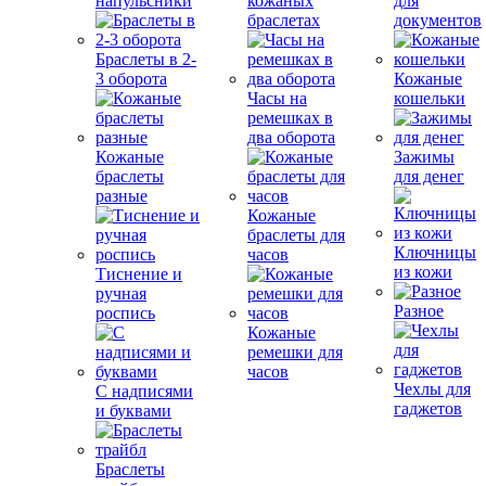
напульсники
кожаных
для
браслетах
документов
Браслеты в 2-
3 оборота
Кожаные
Часы на
кошельки
ремешках в
два оборота
Кожаные
Зажимы
браслеты
для денег
разные
Кожаные
браслеты для
Ключницы
часов
из кожи
Тиснение и
ручная
Разное
роспись
Кожаные
ремешки для
часов
Чехлы для
С надписями
гаджетов
и буквами
Браслеты