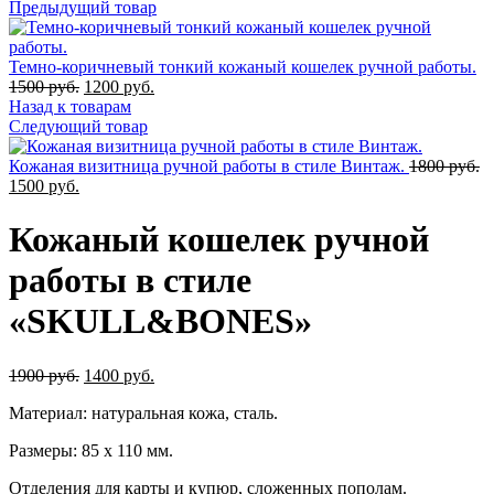
Предыдущий товар
Темно-коричневый тонкий кожаный кошелек ручной работы.
Первоначальная
Текущая
1500
руб.
1200
руб.
цена
цена:
Назад к товарам
составляла
1200
Следующий товар
1500
руб..
руб..
П
Кожаная визитница ручной работы в стиле Винтаж.
1800
руб.
Текущая
ц
1500
руб.
цена:
с
1500
1
Кожаный кошелек ручной
руб..
ру
работы в стиле
«SKULL&BONES»
Первоначальная
Текущая
1900
руб.
1400
руб.
цена
цена:
Материал: натуральная кожа, сталь.
составляла
1400
1900
руб..
Размеры: 85 х 110 мм.
руб..
Отделения для карты и купюр, сложенных пополам.