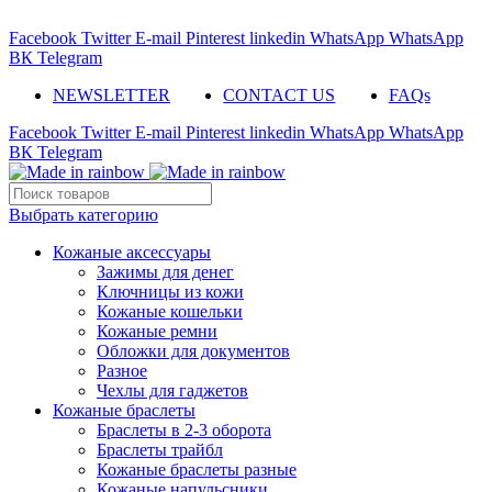
ADD ANYTHING HERE OR JUST REMOVE IT…
Facebook
Twitter
E-mail
Pinterest
linkedin
WhatsApp
WhatsApp
ВК
Telegram
NEWSLETTER
CONTACT US
FAQs
Facebook
Twitter
E-mail
Pinterest
linkedin
WhatsApp
WhatsApp
ВК
Telegram
Выбрать категорию
Кожаные аксессуары
Зажимы для денег
Ключницы из кожи
Кожаные кошельки
Кожаные ремни
Обложки для документов
Разное
Чехлы для гаджетов
Кожаные браслеты
Браслеты в 2-3 оборота
Браслеты трайбл
Кожаные браслеты разные
Кожаные напульсники