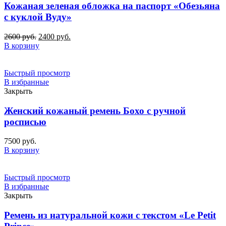
Кожаная зеленая обложка на паспорт «Обезьяна
с куклой Вуду»
Первоначальная
Текущая
2600
руб.
2400
руб.
цена
цена:
В корзину
составляла
2400
2600
руб..
руб..
Быстрый просмотр
В избранные
Закрыть
Женский кожаный ремень Бохо с ручной
росписью
7500
руб.
В корзину
Быстрый просмотр
В избранные
Закрыть
Ремень из натуральной кожи с текстом «Le Petit