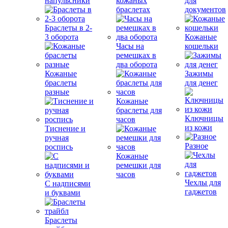
напульсники
кожаных
для
браслетах
документов
Браслеты в 2-
3 оборота
Кожаные
Часы на
кошельки
ремешках в
два оборота
Кожаные
Зажимы
браслеты
для денег
разные
Кожаные
браслеты для
Ключницы
часов
из кожи
Тиснение и
ручная
Разное
роспись
Кожаные
ремешки для
часов
Чехлы для
С надписями
гаджетов
и буквами
Браслеты