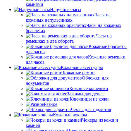
камнями
Наручные часы
Часы на
кожаных напульсниках
Часы на кожаных
браслетах
Часы на
ремешках в два оборота
Кожаные браслеты
для часов
Кожаные ремешки
для часов
Кожаные аксессуары
Кожаные ремни
Обложки для
документов
Кожаные кошельки
Зажимы для денег
Ключницы из кожи
Разное
Чехлы для гаджетов
Кожаные чокеры
Чокеры из кожи и
камней
Подвески из кожи