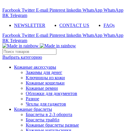
ADD ANYTHING HERE OR JUST REMOVE IT…
Facebook
Twitter
E-mail
Pinterest
linkedin
WhatsApp
WhatsApp
ВК
Telegram
NEWSLETTER
CONTACT US
FAQs
Facebook
Twitter
E-mail
Pinterest
linkedin
WhatsApp
WhatsApp
ВК
Telegram
Выбрать категорию
Кожаные аксессуары
Зажимы для денег
Ключницы из кожи
Кожаные кошельки
Кожаные ремни
Обложки для документов
Разное
Чехлы для гаджетов
Кожаные браслеты
Браслеты в 2-3 оборота
Браслеты трайбл
Кожаные браслеты разные
Кожаные напульсники