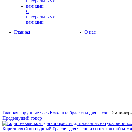
С
натуральными
камнями
Главная
О нас
360° обзор
0%
Увеличить
Главная
Наручные часы
Кожаные браслеты для часов
Темно-кори
Предыдущий товар
Коричневый контурный браслет для часов из натуральной кож