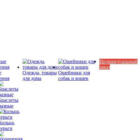
Индивидуальный
заказ
е
Одежда, товары
Ошейники для
ения
для дома
собак и кошек
Браслеты
разные
Кольца,
серьги