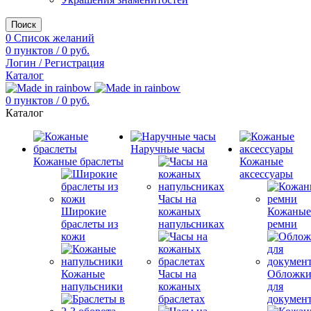
Поиск
0
Список желаний
0
пунктов
/
0
руб.
Логин / Регистрация
Каталог
0
пунктов
/
0
руб.
Каталог
Наручные часы
Кожаные браслеты
Кожаные
аксессуары
Часы на
Широкие
кожаных
Кожаны
браслеты из
напульсниках
ремни
кожи
Кожаные
Часы на
Обложк
напульсники
кожаных
для
браслетах
докумен