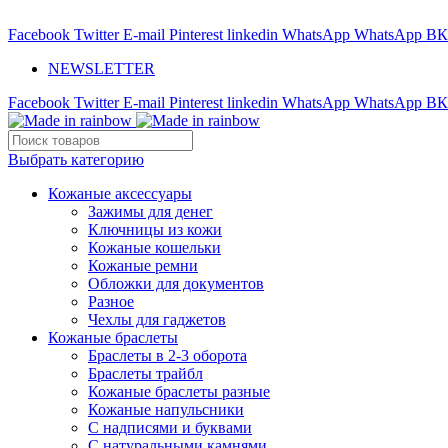
ADD ANYTHING HERE OR JUST REMOVE IT…
Facebook
Twitter
E-mail
Pinterest
linkedin
WhatsApp
WhatsApp
ВК
NEWSLETTER
Facebook
Twitter
E-mail
Pinterest
linkedin
WhatsApp
WhatsApp
ВК
Выбрать категорию
Кожаные аксессуары
Зажимы для денег
Ключницы из кожи
Кожаные кошельки
Кожаные ремни
Обложки для документов
Разное
Чехлы для гаджетов
Кожаные браслеты
Браслеты в 2-3 оборота
Браслеты трайбл
Кожаные браслеты разные
Кожаные напульсники
С надписями и буквами
С натуральными камнями