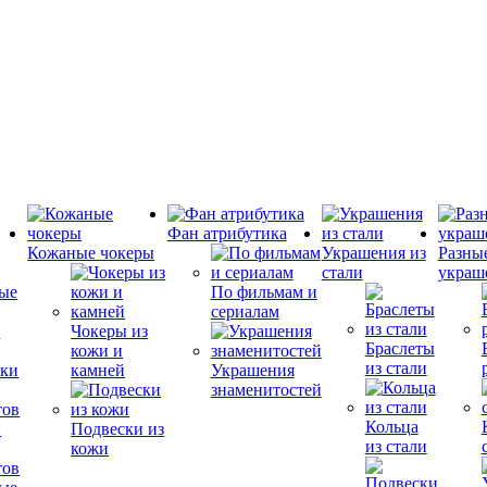
Фан атрибутика
Кожаные чокеры
Украшения из
Разны
стали
украш
По фильмам и
сериалам
е
Чокеры из
Браслеты
кожи и
из стали
камней
Украшения
знаменитостей
Кольца
и
Подвески из
из стали
кожи
тов