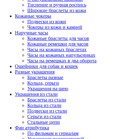
Тиснение и ручная роспись
Широкие браслеты из кожи
Кожаные чокеры
Подвески из кожи
Чокеры из кожи и камней
Наручные часы
Кожаные браслеты для часов
Кожаные ремешки для часов
Часы на кожаных браслетах
Часы на кожаных напульсниках
Часы на ремешках в два оборота
Ошейники для собак и кошек
Разные украшения
Браслеты разные
Кольца, серьги
Украшения на шею
Украшения из стали
Браслеты из стали
Кольца из стали
Подвески из стали
Серьги из стали
Стальные цепи
Фан атрибутика
По фильмам и сериалам
Украшения знаменитостей