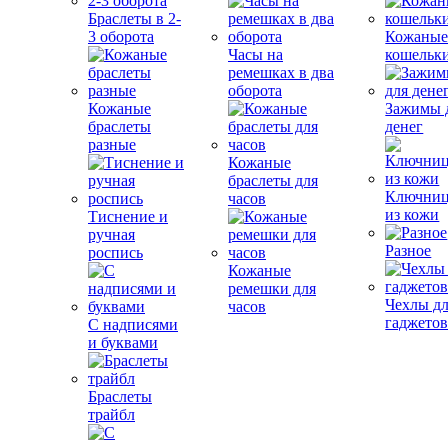
Браслеты в 2-
3 оборота
Кожаны
Часы на
кошельк
ремешках в два
оборота
Кожаные
Зажимы 
браслеты
денег
разные
Кожаные
браслеты для
Ключни
часов
из кожи
Тиснение и
ручная
Разное
роспись
Кожаные
ремешки для
Чехлы д
часов
гаджето
С надписями
и буквами
Браслеты
трайбл