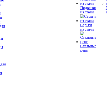
Подвески
е
из стали
и
Серьги
для
из стали
Стальные
цы
цепи
ля
в