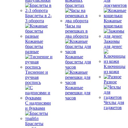
напульсники
кожаных
для
браслетах
документов
Браслеты в 2-
3 оборота
Кожаные
Часы на
кошельки
ремешках в
два оборота
Кожаные
Зажимы
браслеты
для денег
разные
Кожаные
браслеты для
Ключницы
часов
из кожи
Тиснение и
ручная
Разное
роспись
Кожаные
ремешки для
часов
Чехлы для
С надписями
гаджетов
и буквами
Браслеты