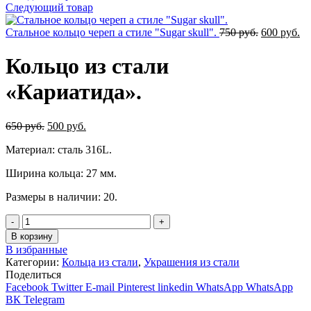
Следующий товар
Первонача
Те
Стальное кольцо череп а стиле "Sugar skull".
750
руб.
600
руб.
цена
це
составлял
60
Кольцо из стали
750
ру
руб..
«Кариатида».
Первоначальная
Текущая
650
руб.
500
руб.
цена
цена:
Материал: сталь 316L.
составляла
500
650
руб..
Ширина кольца: 27 мм.
руб..
Размеры в наличии: 20.
Количество
В корзину
В избранные
Категории:
Кольца из стали
,
Украшения из стали
Поделиться
Facebook
Twitter
E-mail
Pinterest
linkedin
WhatsApp
WhatsApp
ВК
Telegram