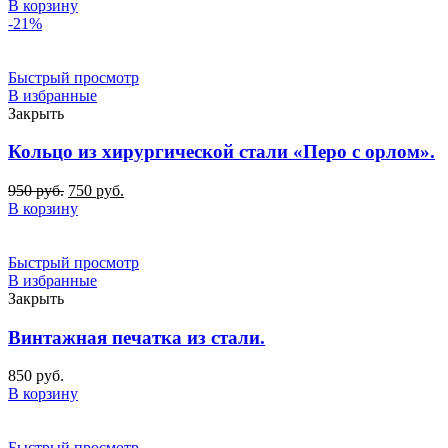
В корзину
-21%
Быстрый просмотр
В избранные
Закрыть
Кольцо из хирургической стали «Перо с орлом».
Первоначальная
Текущая
950
руб.
750
руб.
цена
цена:
В корзину
составляла
750
950
руб..
руб..
Быстрый просмотр
В избранные
Закрыть
Винтажная печатка из стали.
850
руб.
В корзину
Быстрый просмотр