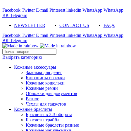
ADD ANYTHING HERE OR JUST REMOVE IT…
Facebook
Twitter
E-mail
Pinterest
linkedin
WhatsApp
WhatsApp
ВК
Telegram
NEWSLETTER
CONTACT US
FAQs
Facebook
Twitter
E-mail
Pinterest
linkedin
WhatsApp
WhatsApp
ВК
Telegram
Выбрать категорию
Кожаные аксессуары
Зажимы для денег
Ключницы из кожи
Кожаные кошельки
Кожаные ремни
Обложки для документов
Разное
Чехлы для гаджетов
Кожаные браслеты
Браслеты в 2-3 оборота
Браслеты трайбл
Кожаные браслеты разные
Кожаные напульсники