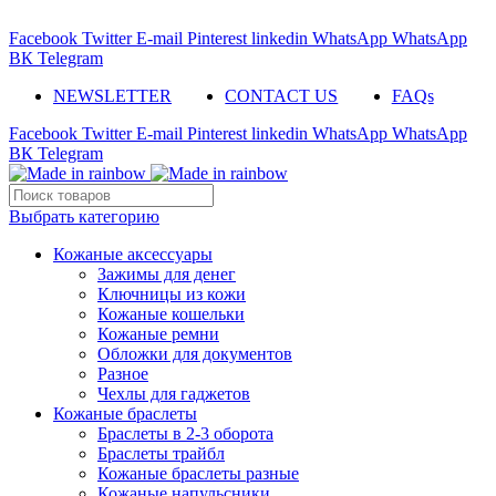
ADD ANYTHING HERE OR JUST REMOVE IT…
Facebook
Twitter
E-mail
Pinterest
linkedin
WhatsApp
WhatsApp
ВК
Telegram
NEWSLETTER
CONTACT US
FAQs
Facebook
Twitter
E-mail
Pinterest
linkedin
WhatsApp
WhatsApp
ВК
Telegram
Выбрать категорию
Кожаные аксессуары
Зажимы для денег
Ключницы из кожи
Кожаные кошельки
Кожаные ремни
Обложки для документов
Разное
Чехлы для гаджетов
Кожаные браслеты
Браслеты в 2-3 оборота
Браслеты трайбл
Кожаные браслеты разные
Кожаные напульсники