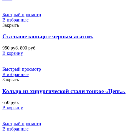
Быстрый просмотр
В избранные
Закрыть
Стальное кольцо с черным агатом.
Первоначальная
Текущая
950
руб.
800
руб.
цена
цена:
В корзину
составляла
800
950
руб..
руб..
Быстрый просмотр
В избранные
Закрыть
Кольцо из хирургической стали тонкое «Цепь».
650
руб.
В корзину
Быстрый просмотр
В избранные