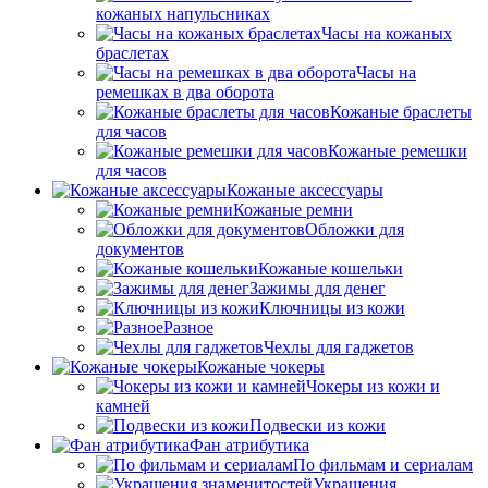
кожаных напульсниках
Часы на кожаных
браслетах
Часы на
ремешках в два оборота
Кожаные браслеты
для часов
Кожаные ремешки
для часов
Кожаные аксессуары
Кожаные ремни
Обложки для
документов
Кожаные кошельки
Зажимы для денег
Ключницы из кожи
Разное
Чехлы для гаджетов
Кожаные чокеры
Чокеры из кожи и
камней
Подвески из кожи
Фан атрибутика
По фильмам и сериалам
Украшения