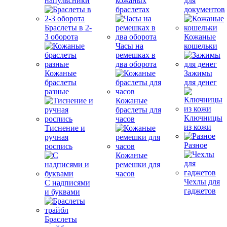
напульсники
кожаных
для
браслетах
документов
Браслеты в 2-
3 оборота
Кожаные
Часы на
кошельки
ремешках в
два оборота
Кожаные
Зажимы
браслеты
для денег
разные
Кожаные
браслеты для
Ключницы
часов
из кожи
Тиснение и
ручная
Разное
роспись
Кожаные
ремешки для
часов
Чехлы для
С надписями
гаджетов
и буквами
Браслеты