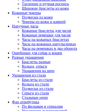
Тиснение и ручная роспись
Широкие браслеты из кожи
Кожаные чокеры
Подвески из кожи
Чокеры из кожи и камней
Наручные часы
Кожаные браслеты для часов
Кожаные ремешки для часов
Часы на кожаных браслетах
Часы на кожаных напульсниках
Часы на ремешках в два оборота
Ошейники для собак и кошек
Разные украшения
Браслеты разные
Кольца, серьги
Украшения на шею
Украшения из стали
Браслеты из стали
Кольца из стали
Подвески из стали
Серьги из стали
Стальные цепи
Фан атрибутика
По фильмам и сериалам
Украшения знаменитостей