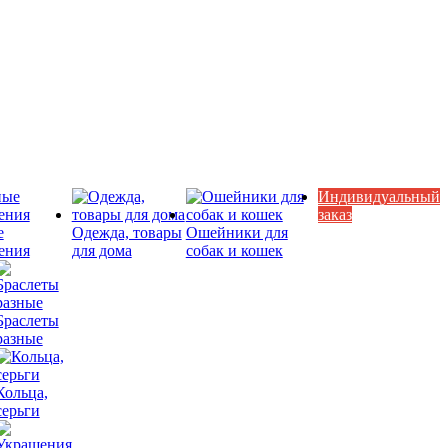
Индивидуальный
заказ
е
Одежда, товары
Ошейники для
ения
для дома
собак и кошек
Браслеты
разные
Кольца,
серьги