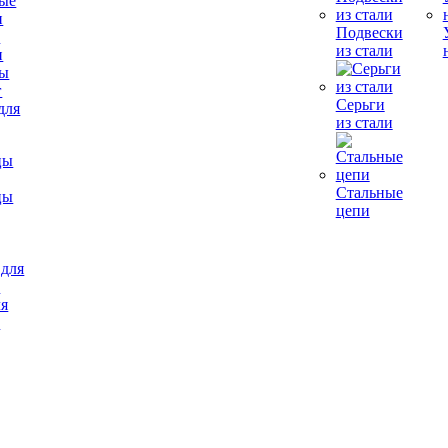
Подвески
е
из стали
и
Серьги
для
из стали
Стальные
цы
цепи
ля
в