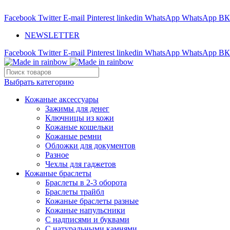
ADD ANYTHING HERE OR JUST REMOVE IT…
Facebook
Twitter
E-mail
Pinterest
linkedin
WhatsApp
WhatsApp
ВК
NEWSLETTER
Facebook
Twitter
E-mail
Pinterest
linkedin
WhatsApp
WhatsApp
ВК
Выбрать категорию
Кожаные аксессуары
Зажимы для денег
Ключницы из кожи
Кожаные кошельки
Кожаные ремни
Обложки для документов
Разное
Чехлы для гаджетов
Кожаные браслеты
Браслеты в 2-3 оборота
Браслеты трайбл
Кожаные браслеты разные
Кожаные напульсники
С надписями и буквами
С натуральными камнями