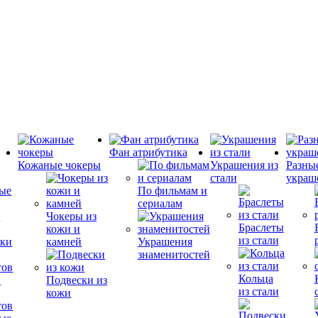
Фан атрибутика
Кожаные чокеры
Украшения из
Разны
стали
украш
По фильмам и
сериалам
е
Чокеры из
Браслеты
кожи и
из стали
камней
Украшения
знаменитостей
Кольца
и
Подвески из
из стали
кожи
тов