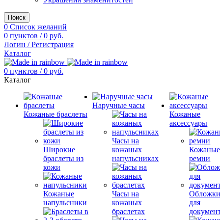
Поиск
0
Список желаний
0
пунктов
/
0
руб.
Логин / Регистрация
Каталог
0
пунктов
/
0
руб.
Каталог
Наручные часы
Кожаные браслеты
Кожаные
аксессуары
Часы на
Широкие
кожаных
Кожаны
браслеты из
напульсниках
ремни
кожи
Кожаные
Часы на
Обложк
напульсники
кожаных
для
браслетах
докумен