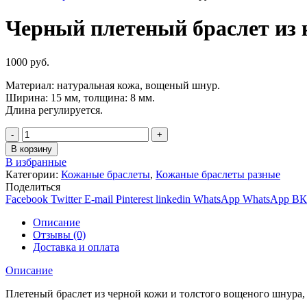
Черный плетеный браслет из 
1000
руб.
Материал: натуральная кожа, вощеный шнур.
Ширина: 15 мм, толщина: 8 мм.
Длина регулируется.
Количество
В корзину
В избранные
Категории:
Кожаные браслеты
,
Кожаные браслеты разные
Поделиться
Facebook
Twitter
E-mail
Pinterest
linkedin
WhatsApp
WhatsApp
ВК
Описание
Отзывы (0)
Доставка и оплата
Описание
Плетеный браслет из черной кожи и толстого вощеного шнура, 