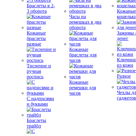
Браслеты в 2-
3 оборота
Кожаны
Часы на
кошельк
ремешках в два
оборота
Кожаные
Зажимы 
браслеты
денег
разные
Кожаные
браслеты для
Ключни
часов
из кожи
Тиснение и
ручная
Разное
роспись
Кожаные
ремешки для
Чехлы д
часов
гаджето
С надписями
и буквами
Браслеты
трайбл