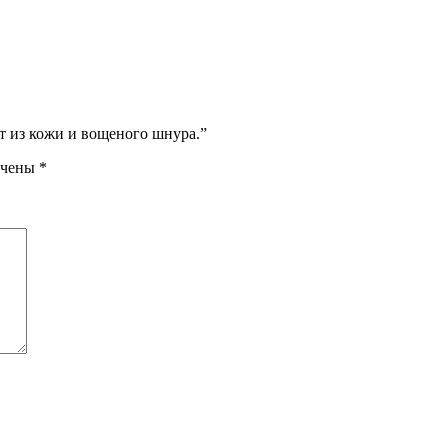
т из кожи и вощеного шнура.”
ечены
*