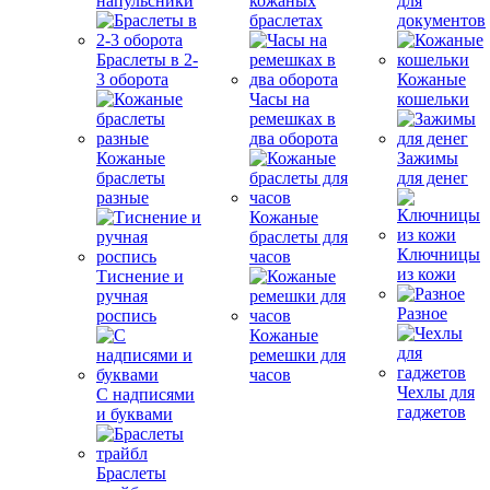
напульсники
кожаных
для
браслетах
документов
Браслеты в 2-
3 оборота
Кожаные
Часы на
кошельки
ремешках в
два оборота
Кожаные
Зажимы
браслеты
для денег
разные
Кожаные
браслеты для
Ключницы
часов
из кожи
Тиснение и
ручная
Разное
роспись
Кожаные
ремешки для
часов
Чехлы для
С надписями
гаджетов
и буквами
Браслеты