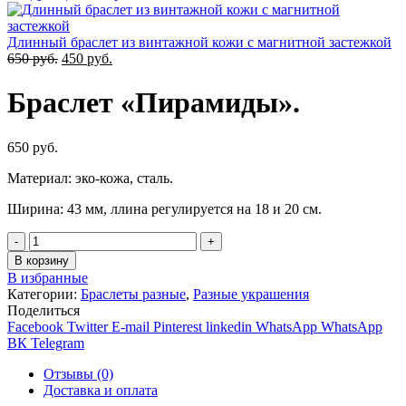
Длинный браслет из винтажной кожи с магнитной застежкой
Первоначальная
Текущая
650
руб.
450
руб.
цена
цена:
составляла
450
Браслет «Пирамиды».
650
руб..
руб..
650
руб.
Материал: эко-кожа, сталь.
Ширина: 43 мм, ллина регулируется на 18 и 20 см.
Количество
В корзину
В избранные
Категории:
Браслеты разные
,
Разные украшения
Поделиться
Facebook
Twitter
E-mail
Pinterest
linkedin
WhatsApp
WhatsApp
ВК
Telegram
Отзывы (0)
Доставка и оплата