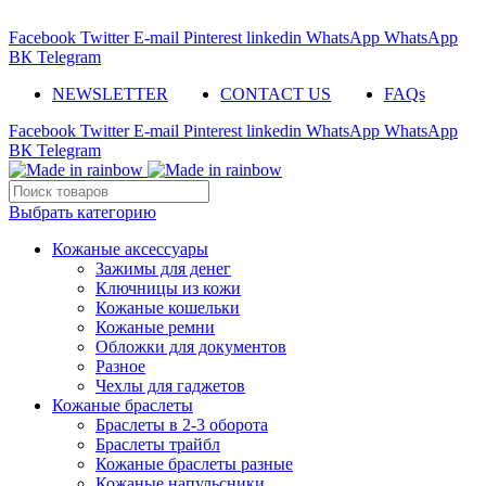
ADD ANYTHING HERE OR JUST REMOVE IT…
Facebook
Twitter
E-mail
Pinterest
linkedin
WhatsApp
WhatsApp
ВК
Telegram
NEWSLETTER
CONTACT US
FAQs
Facebook
Twitter
E-mail
Pinterest
linkedin
WhatsApp
WhatsApp
ВК
Telegram
Выбрать категорию
Кожаные аксессуары
Зажимы для денег
Ключницы из кожи
Кожаные кошельки
Кожаные ремни
Обложки для документов
Разное
Чехлы для гаджетов
Кожаные браслеты
Браслеты в 2-3 оборота
Браслеты трайбл
Кожаные браслеты разные
Кожаные напульсники